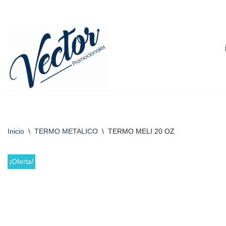
Saltar
al
contenido
Inicio
\
TERMO METALICO
\
TERMO MELI 20 OZ
¡Oferta!