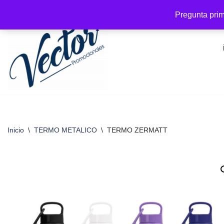
Pregunta prim
Saltar
al
contenido
Inicio
\
TERMO METALICO
\
TERMO ZERMATT