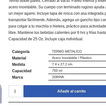
Termo doble pared. Cerrado al vacío. Pared interna y exte
acero inoxidable. Su cuerpo con terminado rugoso ayuda 
un mejor agarre. Incluye tapa de rosca con asa integrada 
transportar fácilmente. Además, agrega un gancho tipo ca
para colgar a tu mochila o hielera, práctico para actividade
libre. Mantiene tus bebidas calientes por 8 hrs y frías hasta
Capacidad de 25 Oz. Incluye caja individual.
TERMO METALICO
Categoría
Acero Inoxidable / Plástico
Material
7.4 x 27.2 cm
Medida
750 ml
Capacidad
2DRINK
Marca
Añadir al carrito