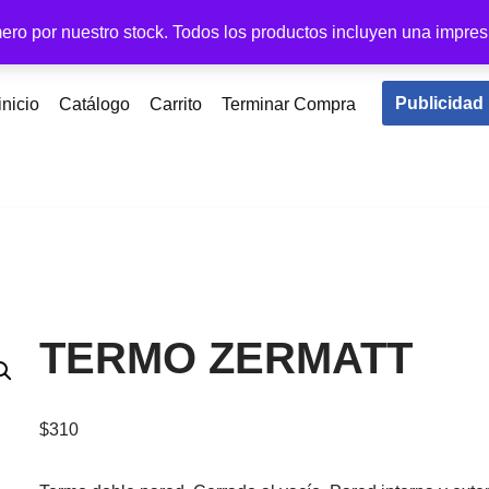
ero por nuestro stock. Todos los productos incluyen una impres
Publicidad
inicio
Catálogo
Carrito
Terminar Compra
TERMO ZERMATT
$
310