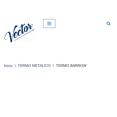
Saltar
al
contenido
Inicio
\
TERMO METALICO
\
TERMO BARROW