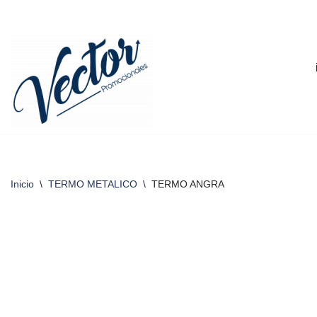
Saltar
al
contenido
Inicio
\
TERMO METALICO
\
TERMO ANGRA