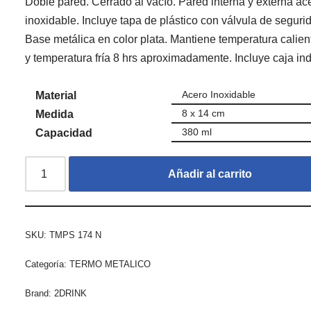
Doble pared. Cerrado al vacío. Pared interna y externa ac
inoxidable. Incluye tapa de plástico con válvula de seguri
Base metálica en color plata. Mantiene temperatura calien
y temperatura fría 8 hrs aproximadamente. Incluye caja ind
Acero Inoxidable
Material
8 x 14 cm
Medida
380 ml
Capacidad
Añadir al carrito
SKU:
TMPS 174 N
Categoría:
TERMO METALICO
Brand:
2DRINK