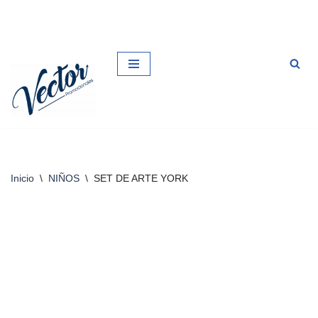
Saltar
al
contenido
Inicio
\
NIÑOS
\
SET DE ARTE YORK