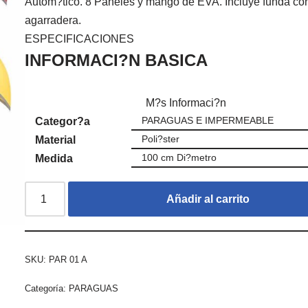
Autom?tico. 8 Paneles y mango de EVA. Incluye funda co
agarradera.
ESPECIFICACIONES
INFORMACI?N BASICA
M?s Informaci?n
PARAGUAS E IMPERMEABLE
Categor?a
Poli?ster
Material
100 cm Di?metro
Medida
Añadir al carrito
SKU:
PAR 01 A
Categoría:
PARAGUAS