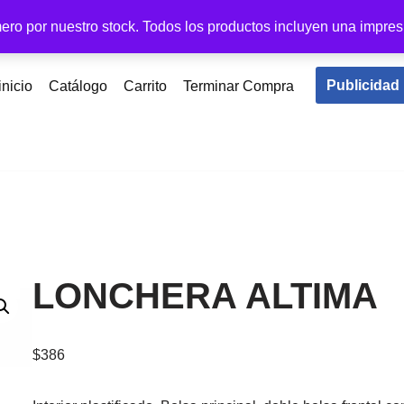
ero por nuestro stock. Todos los productos incluyen una impres
Publicidad
inicio
Catálogo
Carrito
Terminar Compra
LONCHERA ALTIMA
$
386