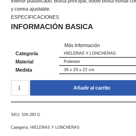
Interior plastificado. Bolsa principal, doble bolsa frontal co
y correa ajustable.
ESPECIFICACIONES
INFORMACIÓN BASICA
Más Información
HIELERAS Y LONCHERAS
Categoría
Poliéster
Material
38 x 29 x 22 cm
Medida
Añadir al carrito
SKU:
SIN 283 G
Categoría:
HIELERAS Y LONCHERAS