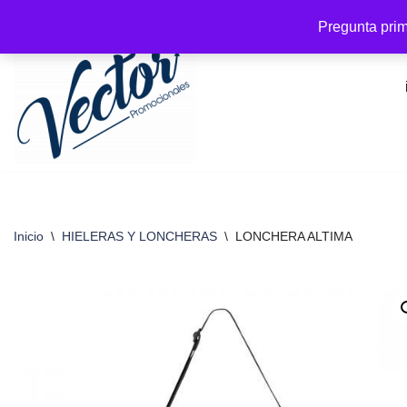
Pregunta prim
Saltar
al
contenido
Inicio
\
HIELERAS Y LONCHERAS
\
LONCHERA ALTIMA