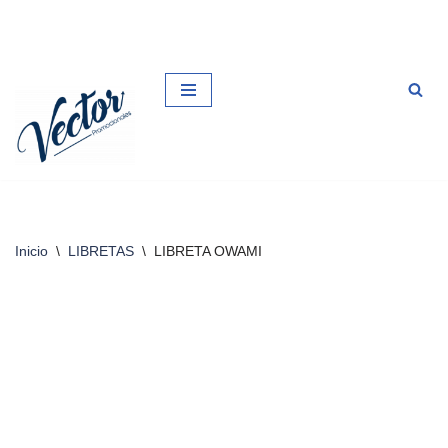
Saltar
al
contenido
Inicio
\
LIBRETAS
\
LIBRETA OWAMI