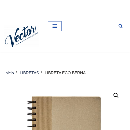
Saltar
al
contenido
Inicio
\
LIBRETAS
\
LIBRETA ECO BERNA