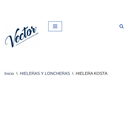
Saltar
al
contenido
Inicio
\
HIELERAS Y LONCHERAS
\
HIELERA KOSTA