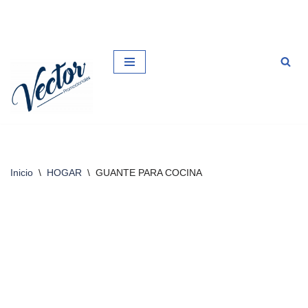
Saltar
al
contenido
Inicio
\
HOGAR
\
GUANTE PARA COCINA