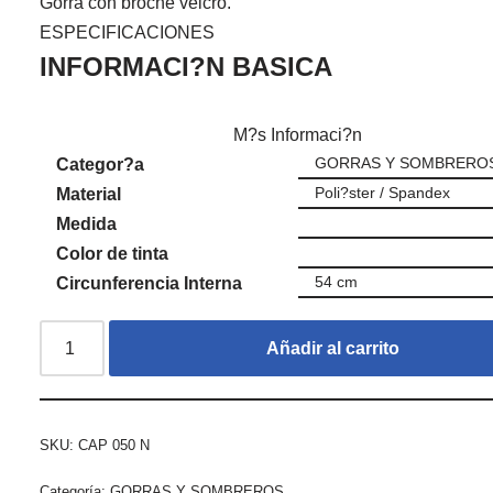
Gorra con broche velcro.
ESPECIFICACIONES
INFORMACI?N BASICA
M?s Informaci?n
GORRAS Y SOMBRERO
Categor?a
Poli?ster / Spandex
Material
Medida
Color de tinta
54 cm
Circunferencia Interna
Añadir al carrito
SKU:
CAP 050 N
Categoría:
GORRAS Y SOMBREROS