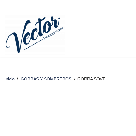
Saltar
al
contenido
Inicio
\
GORRAS Y SOMBREROS
\
GORRA SOVE