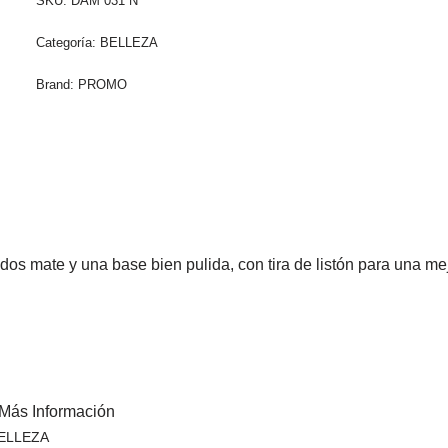
SKU:
DAM 031 N
Categoría:
BELLEZA
Brand:
PROMO
dos mate y una base bien pulida, con tira de listón para una mej
Más Información
ELLEZA