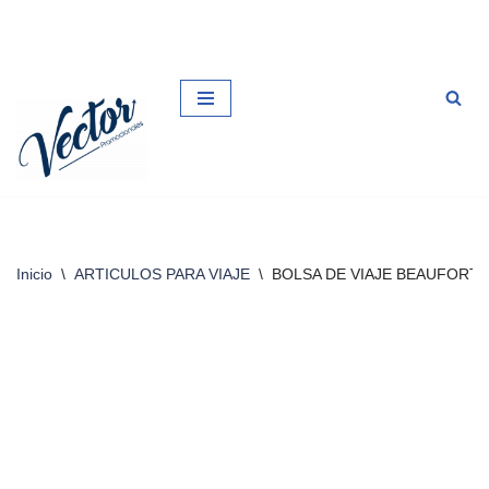
Saltar
al
contenido
Inicio
\
ARTICULOS PARA VIAJE
\
BOLSA DE VIAJE BEAUFORT