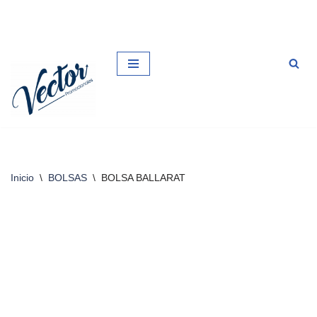
Saltar
al
contenido
Inicio
\
BOLSAS
\
BOLSA BALLARAT