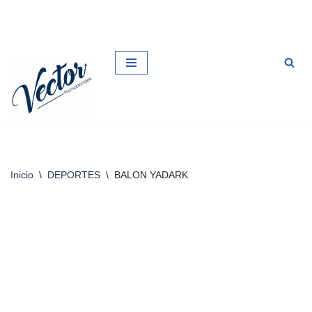
Saltar
al
contenido
Inicio
\
DEPORTES
\
BALON YADARK