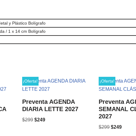
tal y Plástico Bolígrafo
a / 1 x 14 cm Bolígrafo
¡Oferta!
¡Oferta!
Preventa AGENDA
Preventa A
CA
DIARIA LETTE 2027
SEMANAL C
2027
$
299
$
249
$
299
$
249