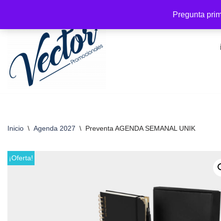
Pregunta prim
Saltar
al
contenido
Inicio
\
Agenda 2027
\
Preventa AGENDA SEMANAL UNIK
¡Oferta!