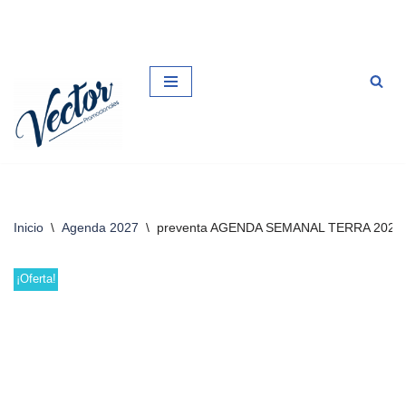
Saltar
al
contenido
Inicio
\
Agenda 2027
\
preventa AGENDA SEMANAL TERRA 2027
¡Oferta!